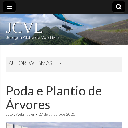
JCVL
Jaraguá Clube de Voo Livre
AUTOR: WEBMASTER
Poda e Plantio de
Árvores
autor:
Webmaster
•
27 de outubro de 2021