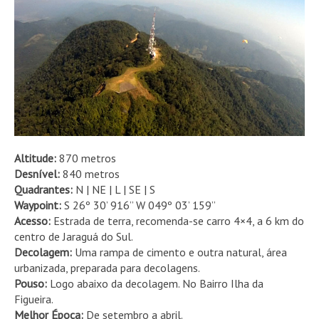
Altitude:
870 metros
Desnível:
840 metros
Quadrantes:
N | NE | L | SE | S
Waypoint:
S 26º 30’ 916” W 049º 03’ 159”
Acesso:
Estrada de terra, recomenda-se carro 4×4, a 6 km do
centro de Jaraguá do Sul.
Decolagem:
Uma rampa de cimento e outra natural, área
urbanizada, preparada para decolagens.
Pouso:
Logo abaixo da decolagem. No Bairro Ilha da
Figueira.
Melhor Época:
De setembro a abril.