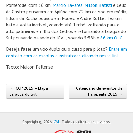
Pomerode, com 36 km.
Marcio Tavares
,
Nilson Batisti
e Celio
de Castro pousaram em Apiúna com 72 km de voo em média,
Edson da Rocha pousou em Rodeio e André Rottet fez um
bate e volta incrível, voando até Timbó, voltando para o
alto palmeiras em Rio dos Cedros e retornando a Jaraguá do
Sul pousando na sede do JCVL, voando 5:38h e
86 km OLC
Deseja fazer um voo duplo ou o curso para piloto?
Entre em
contato com as escolas e instrutores clicando neste link
.
Texto: Maicon Pellense
← CCP 2015 – Etapa
Calendário de eventos de
Post navigation
Jaraguá do Sul
Parapente 2016 →
Copyright © 2026
JCVL
. Todos os direitos reservados.