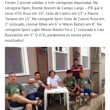
Foram 2 provas válidas, e três categorias disputadas. Na
categoria Open, Ronnie Koerich de Campo Largo – PR que é
sócio JCVL ficou em 10˚, Celio de Castro em 13˚ e Marcio
Tavares em 15˚. Na categoria Sport Celio de Castro ficou em
2˚ colocado, Josmar Ribas em 6˚ e Nilson Batisti em 8˚. Na
categoria Sport Light Nilson Batisti foi o 1˚ colocado e Caio
Buzzarello em 5˚. O JCVL parabeniza os sócios pelos
resultados!