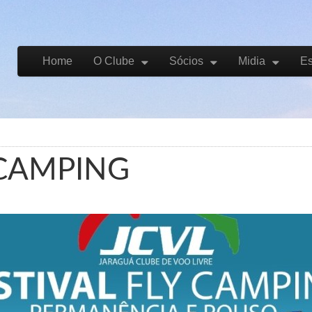
Skip to content
Home
O Clube
Sócios
Midia
Es
Main menu
Y CAMPING