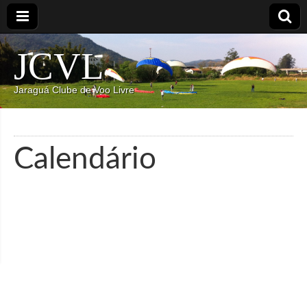
JCVL
Jaraguá Clube de Voo Livre
Calendário