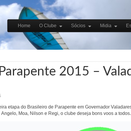
Skip to content
Home
O Clube
Sócios
Midia
Es
Main menu
e Parapente 2015 – Vala
5
eira etapa do Brasileiro de Parapente em Governador Valadare
 Angelo, Moa, Nilson e Regi, o clube deseja bons voos a todos