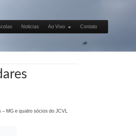
colas
Noticias
Ao Vivo
Contato
dares
s – MG e quatro sócios do JCVL
.