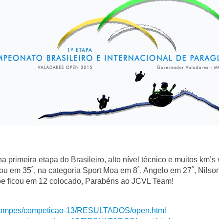
a primeira etapa do Brasileiro, alto nível técnico e muitos km
ou em 35˚, na categoria Sport Moa em 8˚, Angelo em 27˚, Nils
lube ficou em 12 colocado, Parabéns ao JCVL Team!
r/compes/competicao-13/RESULTADOS/open.html